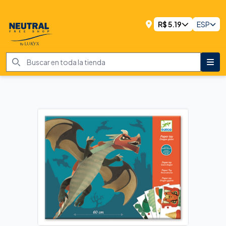
R$
5.19
ESP