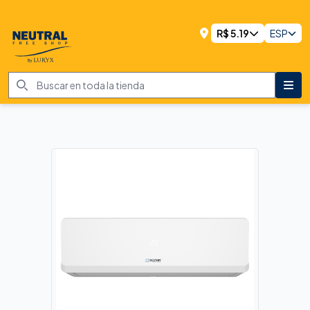
R$
5.19
ESP