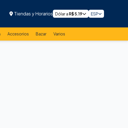
Tiendas y Horarios
Dólar a
R$
5.19
ESP
a
Accesorios
Bazar
Varios