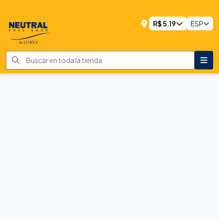
R$
5.19
ESP