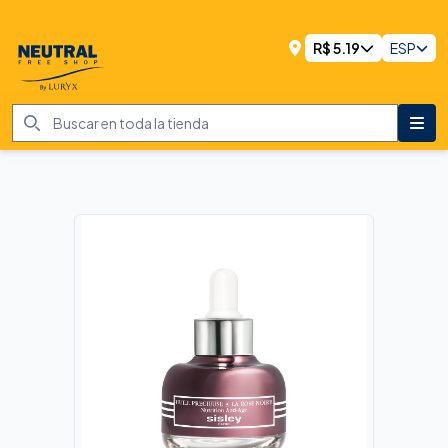
R$
5.19
ESP