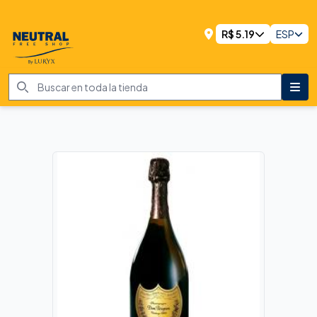
R$
5.19
ESP