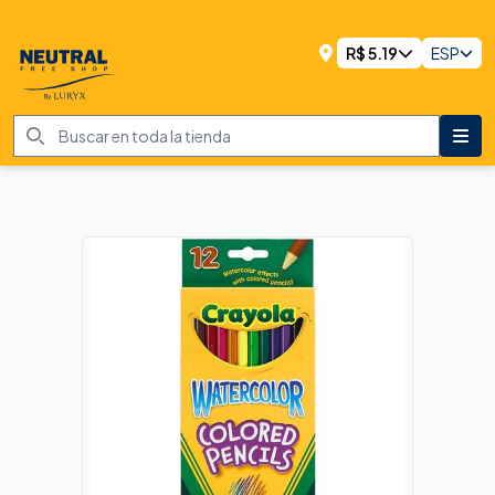
R$
5.19
ESP