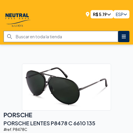
R$
5.19
ESP
PORSCHE
PORSCHE LENTES P8478 C 6610 135
#ref.
P8478C