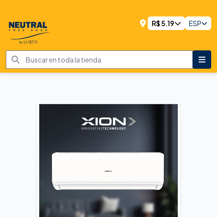
R$
5.19
ESP