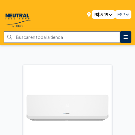
R$
5.19
ESP