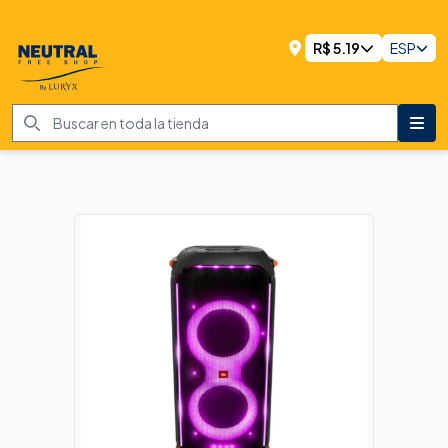
R$
5.19
ESP