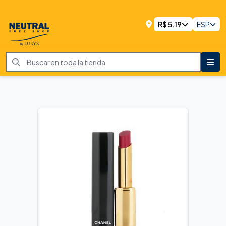
R$
5.19
ESP