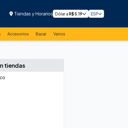
Tiendas y Horarios
Dólar a
R$
5.19
ESP
a
Accesorios
Bazar
Varios
n tiendas
nco