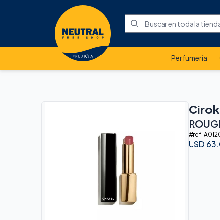
Perfumería
Cirok
ROUGE
#ref.
A012
USD
63