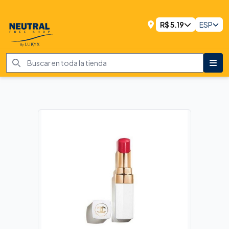
R$
5.19
ESP