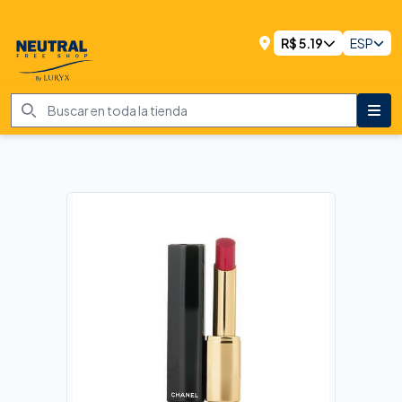
R$
5.19
ESP