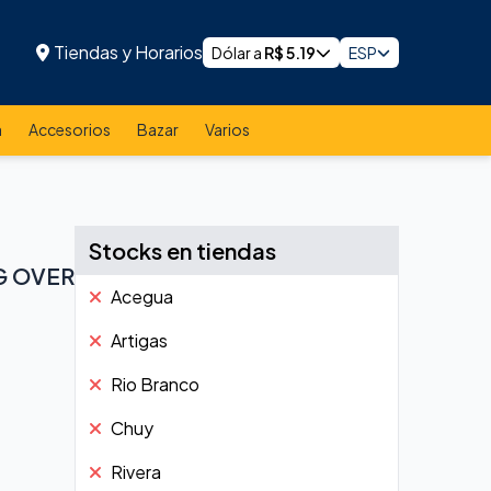
Tiendas y Horarios
Dólar a
R$
5.19
ESP
a
Accesorios
Bazar
Varios
Stocks en tiendas
G OVER
Acegua
Artigas
Rio Branco
Chuy
Rivera