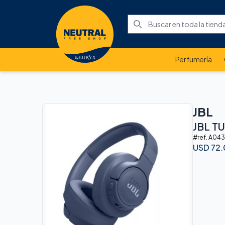
Perfumería
JBL
JBL T
#ref.
A043
USD
72