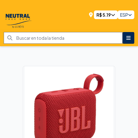
R$
5.19
ESP