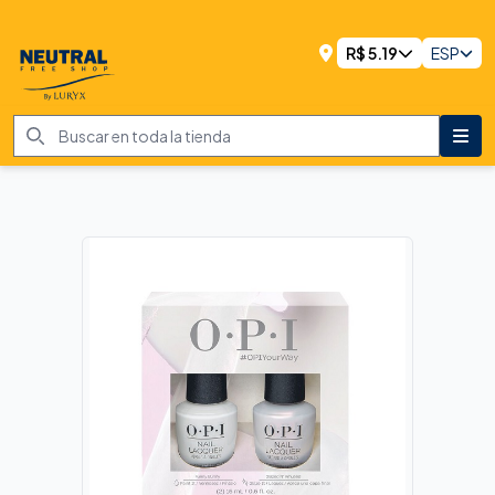
R$
5.19
ESP