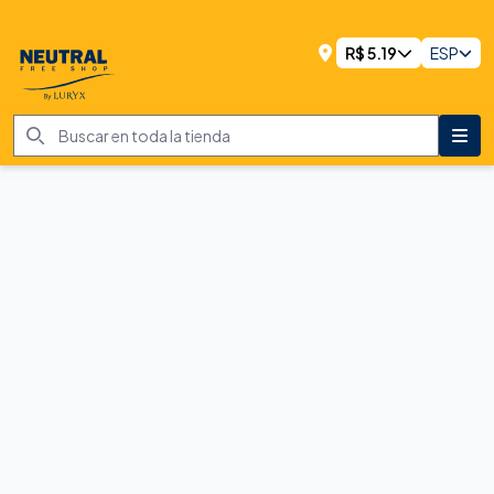
R$
5.19
ESP