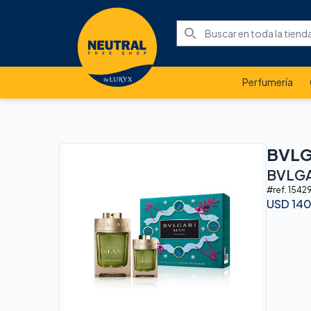
Perfumería
BVLG
BVLGA
#ref.
15429
USD
14