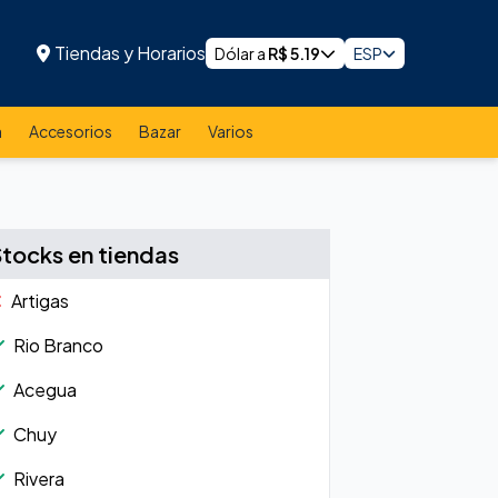
Tiendas y Horarios
Dólar a
R$
5.19
ESP
a
Accesorios
Bazar
Varios
Stocks en tiendas
Artigas
Rio Branco
Acegua
Chuy
Rivera