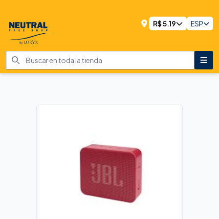
R$
5.19
ESP