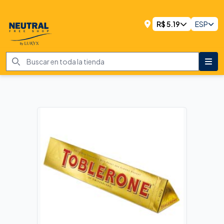
R$
5.19
ESP