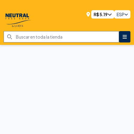
R$
5.19
ESP