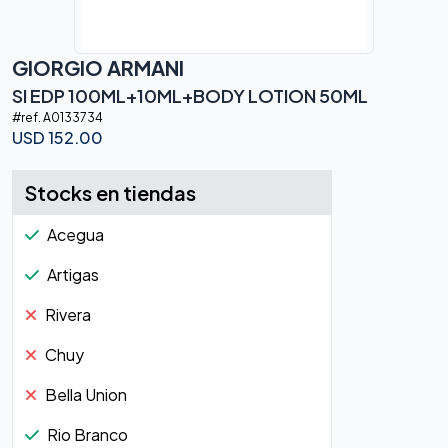
GIORGIO ARMANI
SI EDP 100ML+10ML+BODY LOTION 50ML
#ref.
A0133734
USD
152.00
Stocks en tiendas
Acegua
Artigas
Rivera
Chuy
Bella Union
Rio Branco