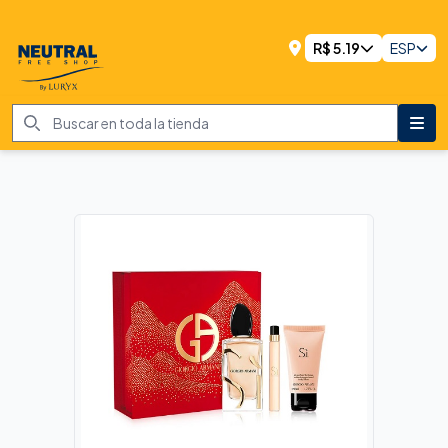
R$
5.19
ESP