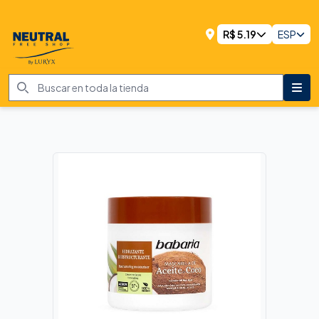
R$
5.19
ESP