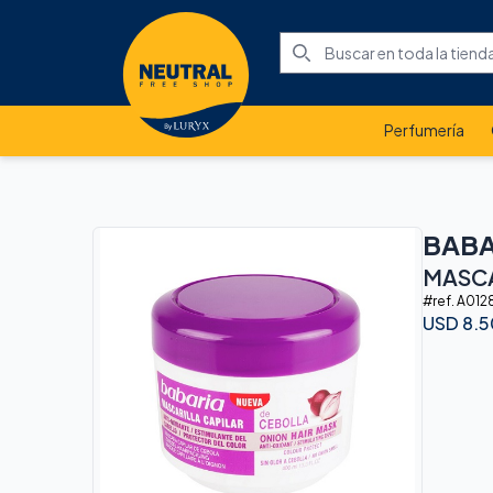
Perfumería
BABA
MASCA
#ref.
A012
USD
8.5