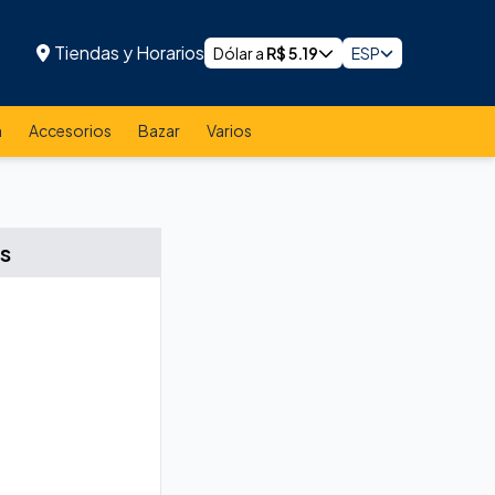
Tiendas y Horarios
Dólar a
R$
5.19
ESP
a
Accesorios
Bazar
Varios
s