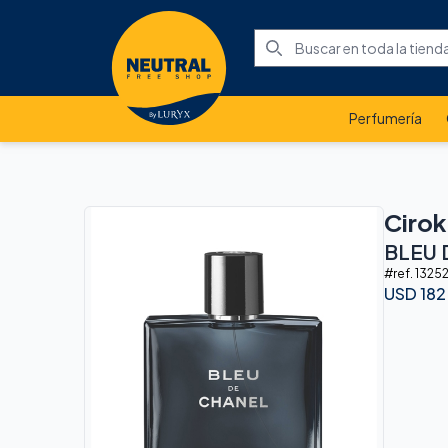
Perfumería
Cirok
BLEU 
#ref.
1325
USD
182