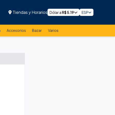
Tiendas y Horarios
Dólar a
R$
5.19
ESP
a
Accesorios
Bazar
Varios