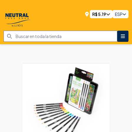
R$
5.19
ESP