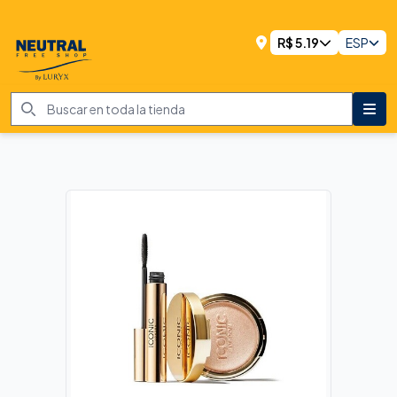
R$
5.19
ESP