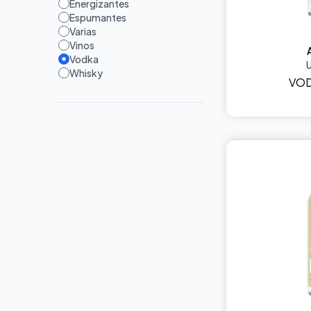
Energizantes
Espumantes
Varias
Vinos
Vodka
Whisky
VOD