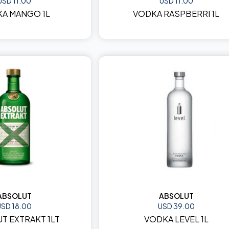
USD 11.00
USD 11.00
A MANGO 1L
VODKA RASPBERRI 1L
ABSOLUT
ABSOLUT
USD 18.00
USD 39.00
T EXTRAKT 1LT
VODKA LEVEL 1L