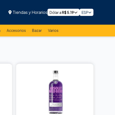
Tiendas y Horarios
Dólar a
R$
5.19
ESP
a
Accesorios
Bazar
Varios