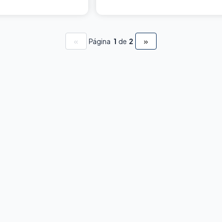
«
»
Página
1
de
2