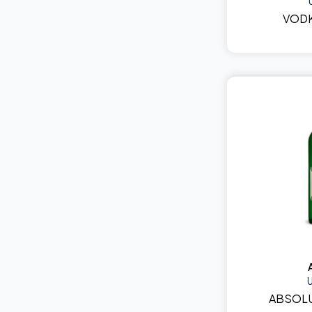
VODK
ABSOLU