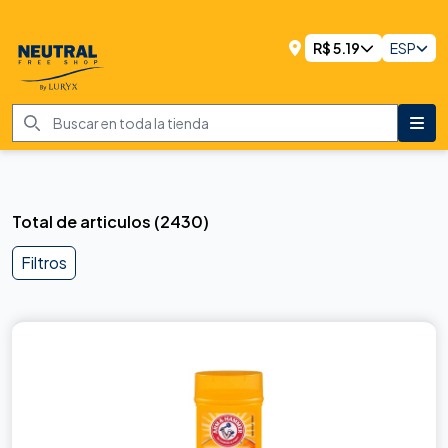
R$
5.19
ESP
Total de articulos
(
2430
)
Filtros