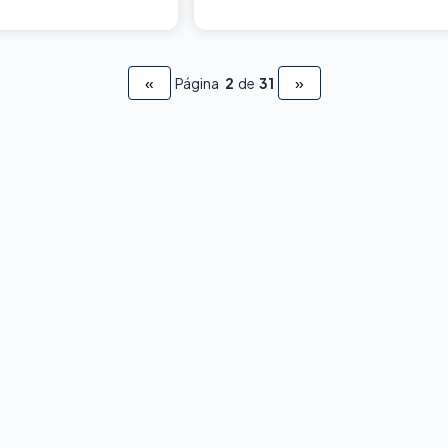
«
»
Página
2
de
31