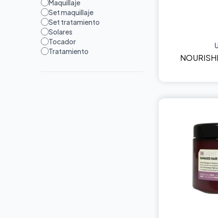
Maquillaje
Set maquillaje
Set tratamiento
Solares
Tocador
Tratamiento
NOURISHI