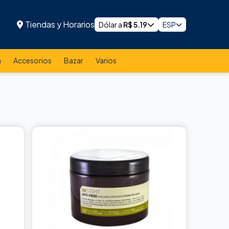
Tiendas y Horarios
Dólar a
R$
5.19
ESP
a
Accesorios
Bazar
Varios