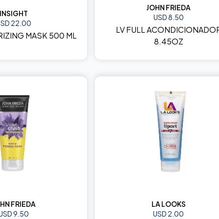
JOHN FRIEDA
INSIGHT
USD 8.50
SD 22.00
LV FULL ACONDICIONADO
IZING MASK 500 ML
8.45OZ
HN FRIEDA
LA LOOKS
USD 9.50
USD 2.00