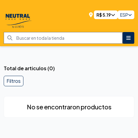
R$
5.19
ESP
Total de articulos
(
0
)
Filtros
No se encontraron productos