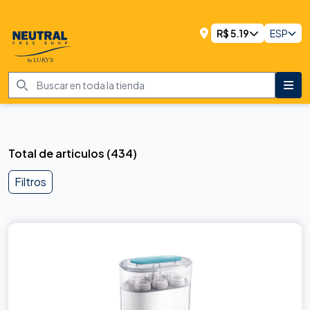
R$
5.19
ESP
Total de articulos
(
434
)
Filtros