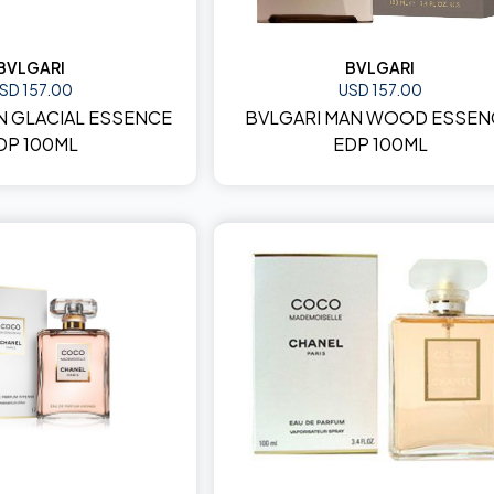
BVLGARI
BVLGARI
SD 157.00
USD 157.00
N GLACIAL ESSENCE
BVLGARI MAN WOOD ESSEN
DP 100ML
EDP 100ML