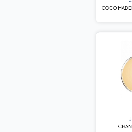
U
COCO MADEM
U
CHAN