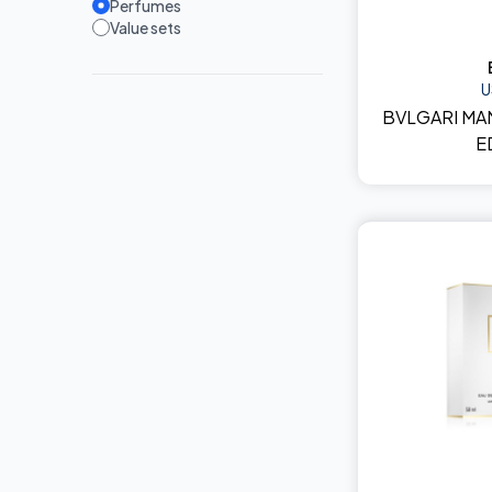
Perfumes
Value sets
U
BVLGARI MA
E