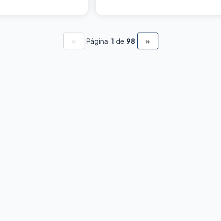
«
»
Página
1
de
98