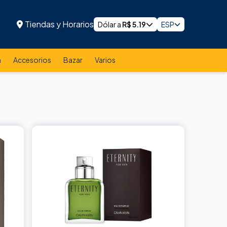
Tiendas y Horarios
Dólar a
R$
5.19
ESP
a
Accesorios
Bazar
Varios