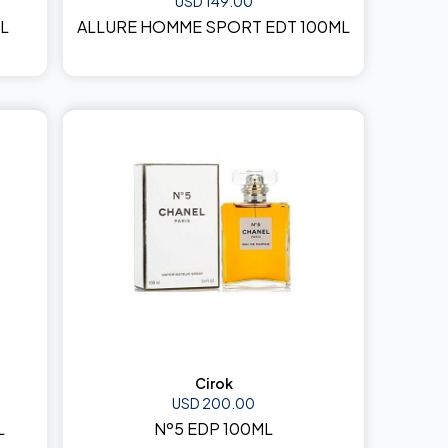
USD 149.00
L
ALLURE HOMME SPORT EDT 100ML
Cirok
USD 200.00
L
Nº5 EDP 100ML