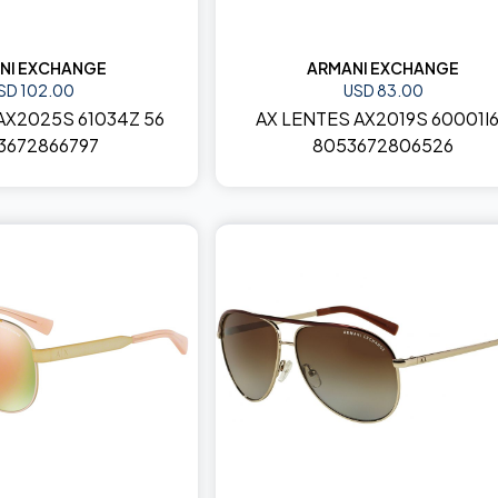
NI EXCHANGE
ARMANI EXCHANGE
SD 102.00
USD 83.00
AX2025S 61034Z 56
AX LENTES AX2019S 60001I
3672866797
8053672806526