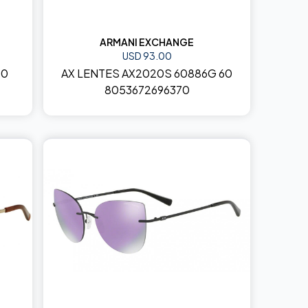
ARMANI EXCHANGE
USD 93.00
60
AX LENTES AX2020S 60886G 60
8053672696370