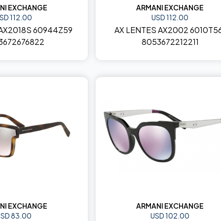
NI EXCHANGE
ARMANI EXCHANGE
SD 112.00
USD 112.00
 AX2018S 60944Z59
AX LENTES AX2002 6010T5
3672676822
8053672212211
NI EXCHANGE
ARMANI EXCHANGE
SD 83.00
USD 102.00