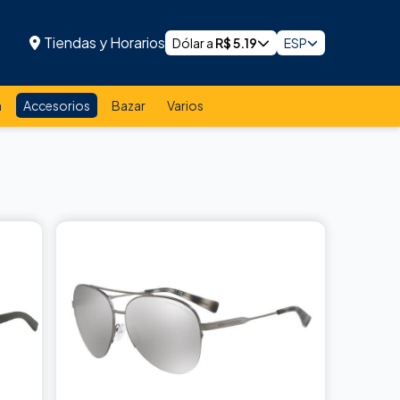
Tiendas y Horarios
Dólar a
R$
5.19
ESP
a
Accesorios
Bazar
Varios