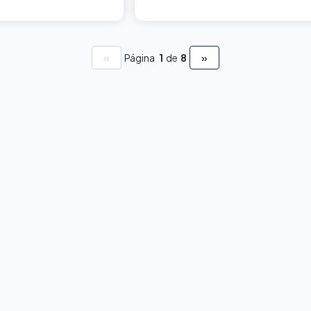
«
»
Página
1
de
8