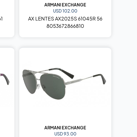
ARMANI EXCHANGE
USD 102.00
61
AX LENTES AX2025S 61045R 56
8053672866810
ARMANI EXCHANGE
USD 93.00