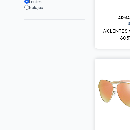
Lentes
Relojes
ARMA
U
AX LENTES 
805