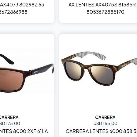
 AX4073 80298Z 63
AX LENTES AX4075S 81585R 
3672866988
8053672885170
CARRERA
CARRERA
SD 175.00
USD 165.00
NTES 8000 2XF 61LA
CARRERA LENTES 6000 858 5