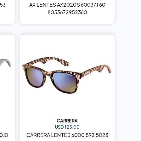
53
AX LENTES AX2020S 600371 60
8053672952360
CARRERA
USD 125.00
0J0
CARRERA LENTES 6000 892 5023