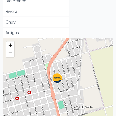
Rio Branco
Rivera
Chuy
Artigas
+
−